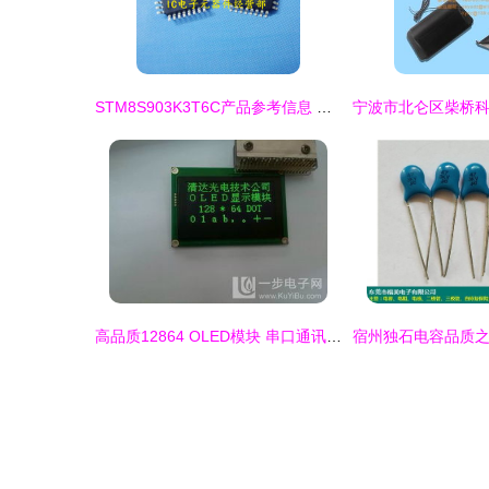
STM8S903K3T6C产品参考信息 规格、应用与价值解析
高品质12864 OLED模块 串口通讯与智能型HGSC128643应用解析